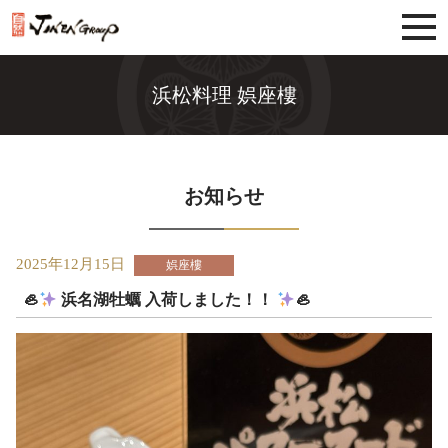
じねんグループ
浜松料理 娯座樓
お知らせ
2025年12月15日
娯座樓
🦪
浜名湖牡蠣 入荷しました！！
🦪