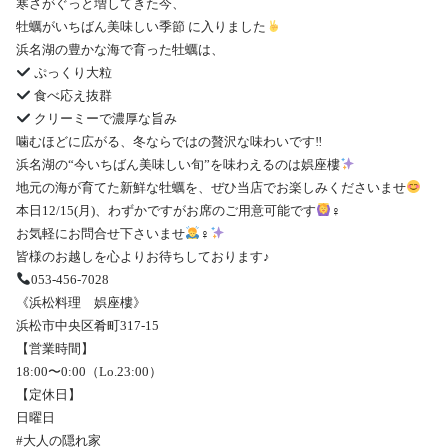
寒さがぐっと増してきた今、
牡蠣がいちばん美味しい季節 に入りました
浜名湖の豊かな海で育った牡蠣は、
ぷっくり大粒
食べ応え抜群
クリーミーで濃厚な旨み
噛むほどに広がる、冬ならではの贅沢な味わいです‼︎
浜名湖の“今いちばん美味しい旬”を味わえるのは娯座樓
地元の海が育てた新鮮な牡蠣を、ぜひ当店でお楽しみくださいませ
本日12/15(月)、わずかですがお席のご用意可能です
‍♀️
お気軽にお問合せ下さいませ
‍♀️
皆様のお越しを心よりお待ちしております♪
053-456-7028
《浜松料理 娯座樓》
浜松市中央区肴町317-15
【営業時間】
18:00〜0:00（Lo.23:00）
【定休日】
日曜日
#大人の隠れ家