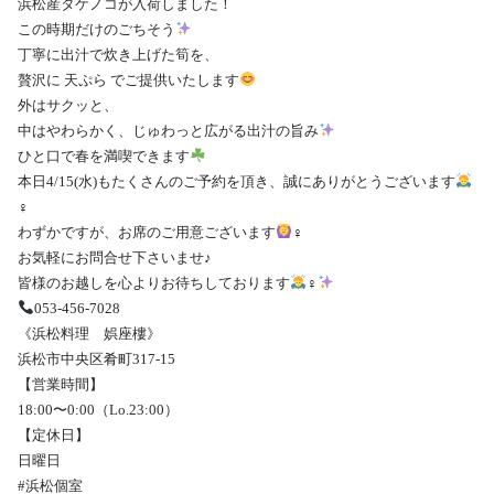
浜松産タケノコが入荷しました！
この時期だけのごちそう
丁寧に出汁で炊き上げた筍を、
贅沢に 天ぷら でご提供いたします
外はサクッと、
中はやわらかく、じゅわっと広がる出汁の旨み
ひと口で春を満喫できます
本日4/15(水)もたくさんのご予約を頂き、誠にありがとうございます
‍♀️
わずかですが、お席のご用意ございます
‍♀️
お気軽にお問合せ下さいませ♪
皆様のお越しを心よりお待ちしております
‍♀️
053-456-7028
《浜松料理 娯座樓》
浜松市中央区肴町317-15
【営業時間】
18:00〜0:00（Lo.23:00）
【定休日】
日曜日
#浜松個室