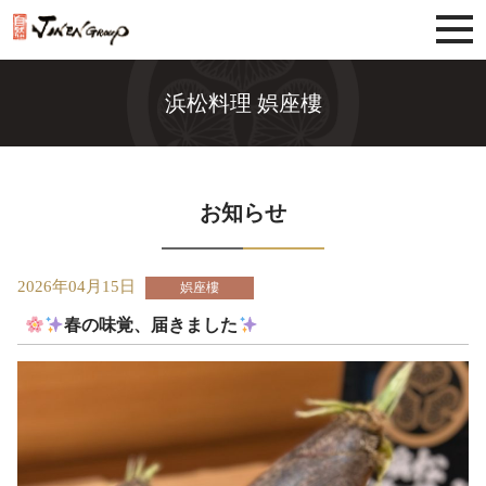
じねんグループ
浜松料理 娯座樓
お知らせ
2026年04月15日
娯座樓
春の味覚、届きました