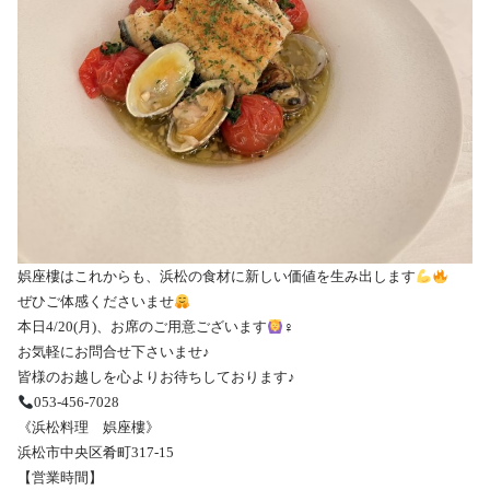
娯座樓はこれからも、浜松の食材に新しい価値を生み出します
ぜひご体感くださいませ
本日4/20(月)、お席のご用意ございます
‍♀️
お気軽にお問合せ下さいませ♪
皆様のお越しを心よりお待ちしております♪
053-456-7028
《浜松料理 娯座樓》
浜松市中央区肴町317-15
【営業時間】