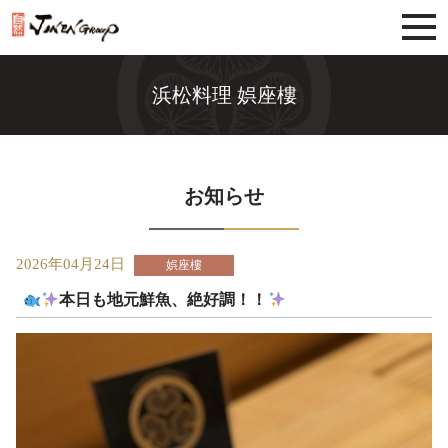
じねんグループ
浜松料理 娯座樓
お知らせ
2026年04月24日
娯座樓
本日も地元鮮魚、絶好調！！