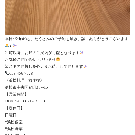
本日4/24(金)も、たくさんのご予約を頂き、誠にありがとうございます
‍♀️
21時以降、お席のご案内が可能となります
お気軽にお問合せ下さいませ
皆さまのお越しを心よりお待ちしております
053-456-7028
《浜松料理 娯座樓》
浜松市中央区肴町317-15
【営業時間】
18:00〜0:00（Lo.23:00）
【定休日】
日曜日
#浜松個室
#浜松野菜