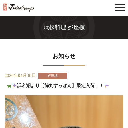
じねんグループ
浜松料理 娯座樓
お知らせ
2026年04月30日
娯座樓
浜名湖より【徳丸すっぽん】限定入荷！！