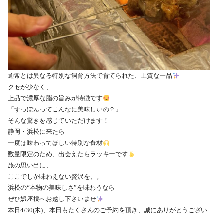
通常とは異なる特別な飼育方法で育てられた、上質な一品
クセが少なく、
上品で濃厚な脂の旨みが特徴です
「すっぽんってこんなに美味しいの？」
そんな驚きを感じていただけます！
静岡・浜松に来たら
一度は味わってほしい特別な食材
数量限定のため、出会えたらラッキーです
旅の思い出に、
ここでしか味わえない贅沢を。。
浜松の“本物の美味しさ”を味わうなら
ぜひ娯座樓へお越し下さいませ
本日4/30(木)、本日もたくさんのご予約を頂き、誠にありがとうござい