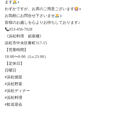
ます
‍♀️
わずかですが、お席のご用意ございます
‍♀️
お気軽にお問合せ下さいませ
‍♀️
皆様のお越しを心よりお待ちしております♪
053-456-7028
《浜松料理 娯座樓》
浜松市中央区肴町317-15
【営業時間】
18:00〜0:00（Lo.23:00）
【定休日】
日曜日
#浜松個室
#浜松野菜
#浜松ディナー
#浜松料理
#歓送迎会