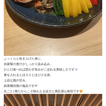
ふっくらと炊き上げた身に、
自家製の煮汁がしっかり染み込み、
ひと口食べれば思わず笑みがこぼれる美味しさです
箸を入れるとほろりとほどける身。
上品な脂の甘み。
娯座樓自慢の逸品です🫶
丸ごと1尾だからこそ味わえる迫力と満足感も格別です