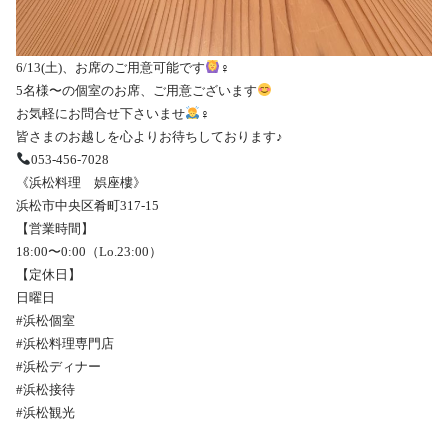
6/13(土)、お席のご用意可能です
‍♀️
5名様〜の個室のお席、ご用意ございます
お気軽にお問合せ下さいませ
‍♀️
皆さまのお越しを心よりお待ちしております♪
053-456-7028
《浜松料理 娯座樓》
浜松市中央区肴町317-15
【営業時間】
18:00〜0:00（Lo.23:00）
【定休日】
日曜日
#浜松個室
#浜松料理専門店
#浜松ディナー
#浜松接待
#浜松観光