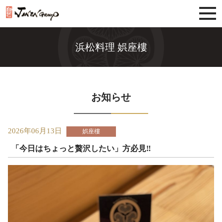
じねんグループ
浜松料理 娯座樓
お知らせ
2026年06月13日
娯座樓
「今日はちょっと贅沢したい」方必見‼︎