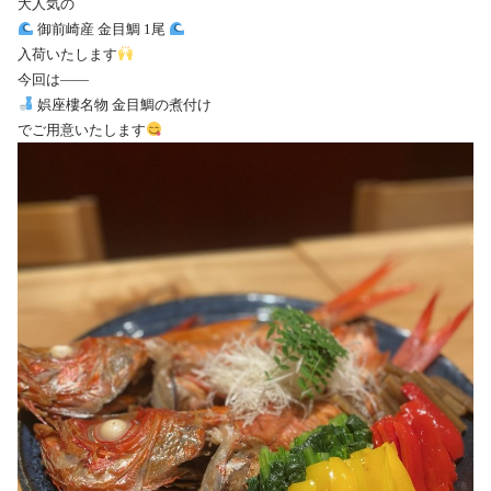
大人気の
御前崎産 金目鯛 1尾
入荷いたします
今回は——
娯座樓名物 金目鯛の煮付け
でご用意いたします