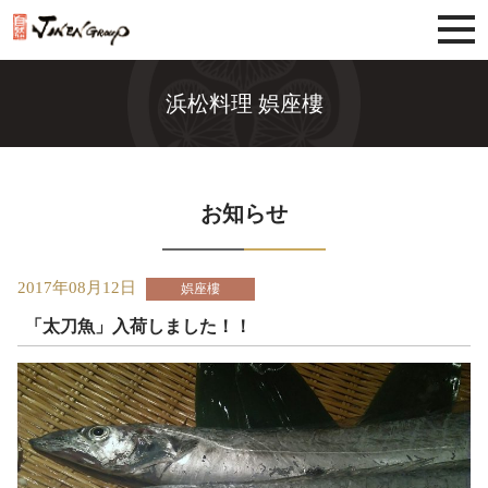
じねんグループ
浜松料理 娯座樓
お知らせ
2017年08月12日
娯座樓
「太刀魚」入荷しました！！