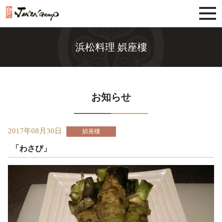
じねんグループ
浜松料理 娯座樓
お知らせ
2017年08月30日
娯座樓
「わさび」