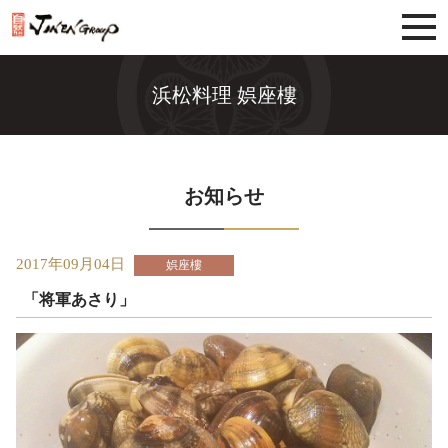
じねんグループ
浜松料理 娯座樓
お知らせ
2017年09月04日
娯座樓
「将軍あさり」