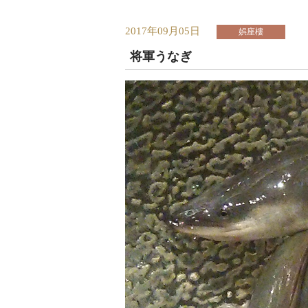
2017年09月05日
娯座樓
将軍うなぎ