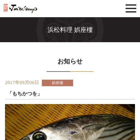
じねんグループ
浜松料理 娯座樓
お知らせ
2017年09月06日
娯座樓
「もちかつを」