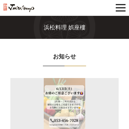
じねんグループ
浜松料理 娯座樓
お知らせ