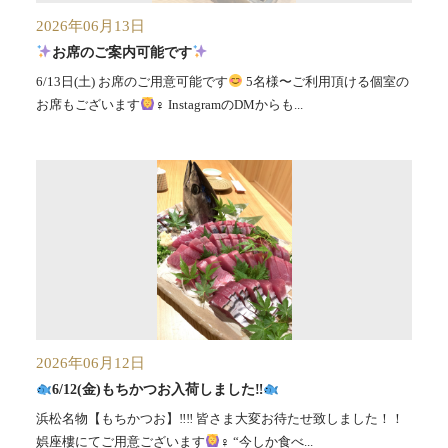
2026年06月13日
お席のご案内可能です
6/13日(土) お席のご用意可能です
5名様〜ご利用頂ける個室の
お席もございます
‍♀️ InstagramのDMからも...
2026年06月12日
6/12(金)もちかつお入荷しました‼︎
浜松名物【もちかつお】‼︎‼︎ 皆さま大変お待たせ致しました！！
娯座樓にてご用意ございます
‍♀️ “今しか食べ...