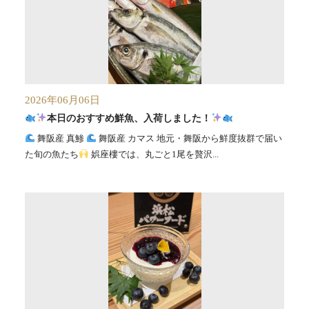
2026年06月06日
本日のおすすめ鮮魚、入荷しました！
舞阪産 真鯵
舞阪産 カマス 地元・舞阪から鮮度抜群で届い
た旬の魚たち
娯座樓では、丸ごと1尾を贅沢...