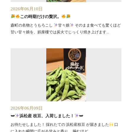
2026年06月10日
この時期だけの贅沢。
森町の名物とうもろこし
甘々娘
そのまま食べても驚くほど
甘い甘々娘を、娯座樓では炭火でじっくり焼き上げます...
2026年06月09日
🫛
浜松産 枝豆、入荷しました！
🫛
お待たせしました！ 採れたての 浜松産枝豆 が届きました
口
に入れた瞬間に広がる甘みと香り。 噛むほど...