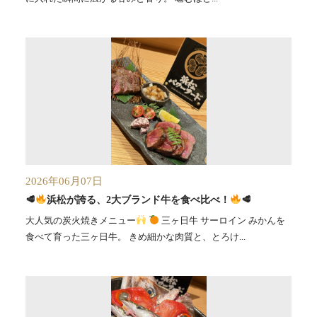
2026年06月07日
🥩
浜松が誇る、2大ブランド牛を食べ比べ！
🥩
大人気の炭火焼きメニュー
三ヶ日牛 サーロイン みかんを
食べて育った三ヶ日牛。 きめ細かな肉質と、とろけ...