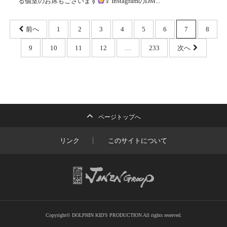
る個室のお席もございます
‍♀️ InstagramのDM...
前へ
1
2
3
4
5
6
7
8
9
10
11
12
…
233
次へ
ページトップへ
リンク
このサイトについて
Copyright© DOLPHIN KID'S PRODUCTION All rights reserved.