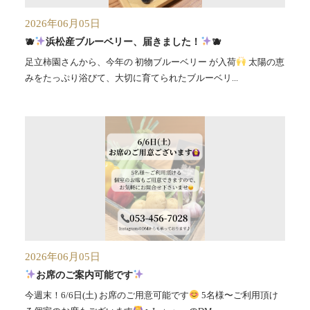
2026年06月05日
🫐
浜松産ブルーベリー、届きました！
🫐
足立柿園さんから、今年の 初物ブルーベリー が入荷
太陽の恵
みをたっぷり浴びて、大切に育てられたブルーベリ...
2026年06月05日
お席のご案内可能です
今週末！6/6日(土) お席のご用意可能です
5名様〜ご利用頂け