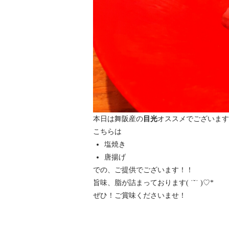
本日は舞阪産の
目光
オススメでございます
こちらは
塩焼き
唐揚げ
での、ご提供でございます！！
旨味、脂が詰まっております( ˙˘˙ )♡*
ぜひ！ご賞味くださいませ！