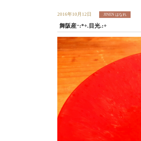
2016年10月12日
JINEN はなれ
舞阪産･:*+.目光.:+