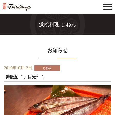
じねんグループ
浜松料理 じねん
お知らせ
2016年10月12日
じねん
舞阪産゜:。目光* ゜.