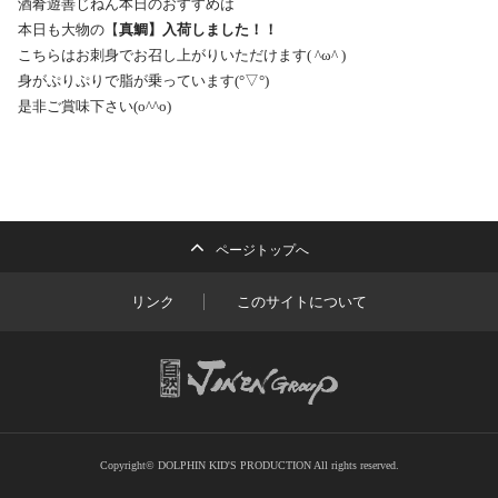
酒肴遊善じねん本日のおすすめは
本日も大物の【
真鯛】入荷しました！！
こちらはお刺身でお召し上がりいただけます( ^ω^ )
身がぷりぷりで脂が乗っています(°▽°)
是非ご賞味下さい(o^^o)
ページトップへ
リンク
このサイトについて
Copyright© DOLPHIN KID'S PRODUCTION All rights reserved.