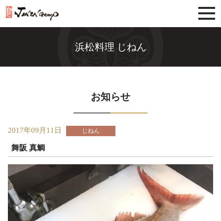
じねんグループ
浜松料理 じねん
お知らせ
2017年09月11日
じねん
舞阪 真鯛