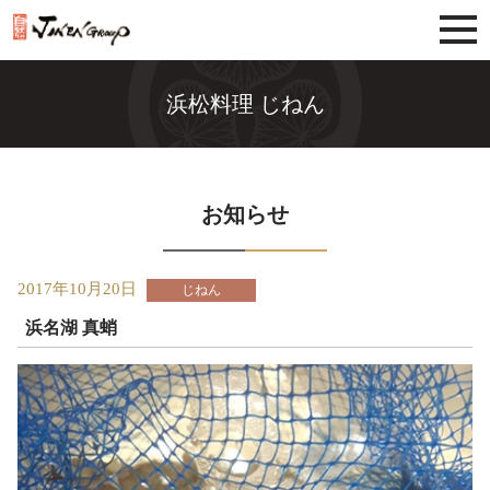
じねんグループ
浜松料理 じねん
お知らせ
2017年10月20日
じねん
浜名湖 真蛸