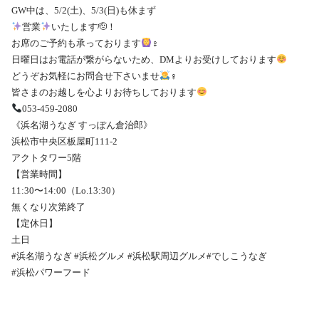
GW中は、5/2(土)、5/3(日)も休まず
営業
いたします🫡！
お席のご予約も承っております
‍♀️
日曜日はお電話が繋がらないため、DMよりお受けしております
どうぞお気軽にお問合せ下さいませ
‍♀️
皆さまのお越しを心よりお待ちしております
053-459-2080
《浜名湖うなぎ すっぽん倉治郎》
浜松市中央区板屋町111-2
アクトタワー5階
【営業時間】
11:30〜14:00（Lo.13:30）
無くなり次第終了
【定休日】
土日
#浜名湖うなぎ #浜松グルメ #浜松駅周辺グルメ#でしこうなぎ
#浜松パワーフード