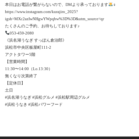
本日はお電話が繋がらないので、DMより承っております
‍♀️
https://www.instagram.com/kurajiro_2025?
igsh=MXc2azIwNHgwYWpqbw%3D%3D&utm_source=qr
たくさんのご予約、お待ちしております♪
053-459-2080
《浜名湖うなぎ すっぽん倉治郎》
浜松市中央区板屋町111-2
アクトタワー5階
【営業時間】
11:30〜14:00（Lo.13:30）
無くなり次第終了
【定休日】
土日
#浜名湖うなぎ #浜松グルメ #浜松駅周辺グルメ
#浜松うなき #浜松パワーフード