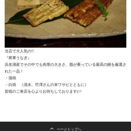
当店で大人気の!!
『将軍うなぎ』
浜名湖産でその中でも肉厚の大きさ、
脂が乗っている最高の鰻を厳選さ
れた一品！
・蒲焼
・白焼 （清水、竹澤さんの本ワサビとともに）
皆様のご来店を心よりお待ちしております(^^
ページトップへ