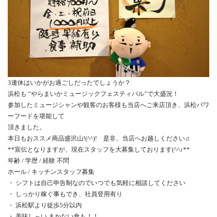
3連休はいかがお過ごしだったでしょうか？
浜松も “やらまいかミュージックフェスティバル”で大盛況！
参加したミュージシャンや観客のお客様も当店へご来店頂き、浜松パワ
ーフードを堪能して
頂きました。
本日もおススメ商品盛沢山!(^^)! 是非、当店へお越しください♫
**宣伝となりますが、現在スタッフを大募集しております(^^♪**
年齢 / 学歴 / 経験 不問
ホール / キッチンスタッフ募集
・ シフトは自己申告制なのでいつでも気軽に相談してください
・ しっかり稼ぐ事もでき、社員登用有り
・ 浜松駅より徒歩5分以内
・ 美味し～い まかない食も！！