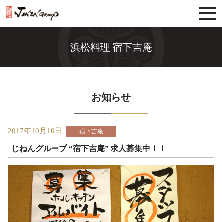
じねんグループ
浜松料理 宿下吉庵
お知らせ
2017年10月10日
宿下吉庵
じねんグループ “宿下吉庵” 求人募集中！！