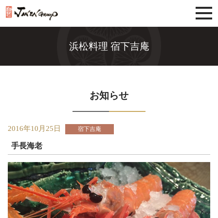
じねんグループ
浜松料理 宿下吉庵
お知らせ
2016年10月25日
宿下吉庵
手長海老