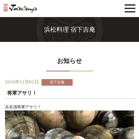
じねんグループ
浜松料理 宿下吉庵
お知らせ
2016年11月01日
宿下吉庵
将軍アサリ！
浜名湖将軍アサリ！