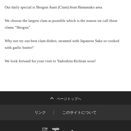
Our daily special is Shogun Asari (Clam) from Hamanako area.
We choose the largest clam as possible which is the reason we call these
clams “Shogun”.
Why not try our best clam dishes; steamed with Japanese Sake or cooked
with garlic butter?
We look forward for your visit to Yadoshita Kichian soon!
ページトップへ
リンク
このサイトについて