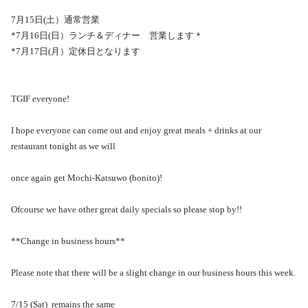
7月15日(土）通常営業
*7月16日(日）ランチ＆ディナー 営業します＊
*7月17日(月）定休日となります
TGIF everyone!
I hope everyone can come out and enjoy great meals + drinks at our
restaurant tonight as we will
once again get Mochi-Katsuwo (bonito)!
Ofcourse we have other great daily specials so please stop by!!
**Change in business hours**
Please note that there will be a slight change in our business hours this week.
7/15 (Sat) remains the same