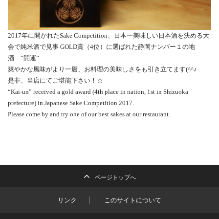
2017年に開かれたSake Competition、日本一美味しい日本酒を決める大
会で純米酒で見事 GOLD賞（4位）に選ばれた静岡ナンバー１の地
酒 ”開運”
爽やかな風味がより一層、お料理の美味しさをも引き立てます(^^♪
是非、当店にてご堪能下さい！
☆
“Kai-un” received a gold award (4th place in nation, 1st in Shizuoka
prefecture) in Japanese Sake Competition 2017.
Please come by and try one of our best sakes at our restaurant.
ページトップへ
リンク
このサイトについて