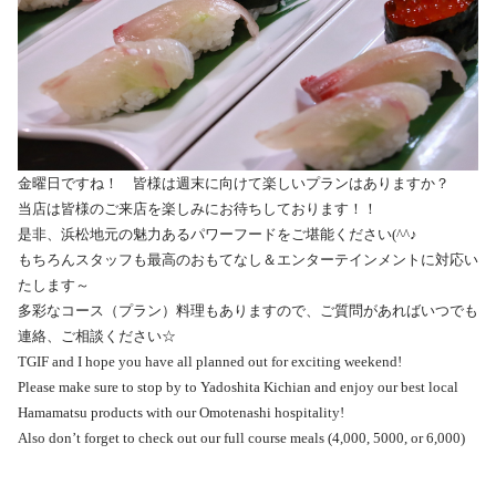
金曜日ですね！ 皆様は週末に向けて楽しいプランはありますか？
当店は皆様のご来店を楽しみにお待ちしております！！
是非、浜松地元の魅力あるパワーフードをご堪能ください(^^♪
もちろんスタッフも最高のおもてなし＆エンターテインメントに対応い
たします～
多彩なコース（プラン）料理もありますので、ご質問があればいつでも
連絡、ご相談ください☆
TGIF and I hope you have all planned out for exciting weekend!
Please make sure to stop by to Yadoshita Kichian and enjoy our best local
Hamamatsu products with our Omotenashi hospitality!
Also don’t forget to check out our full course meals (4,000, 5000, or 6,000)