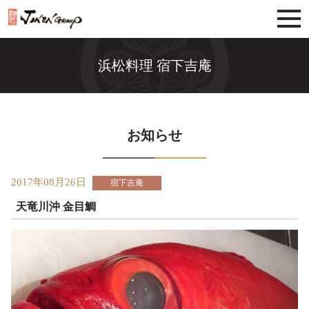
じねんグループ
浜松料理 宿下吉庵
お知らせ
2017年08月26日
宿下吉庵
天竜川沖 金目鯛