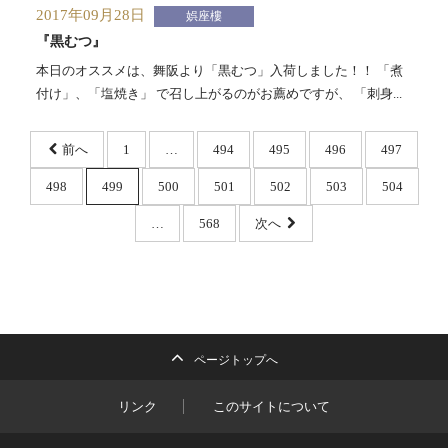
2017年09月28日
娯座樓
『黒むつ』
本日のオススメは、舞阪より「黒むつ」入荷しました！！ 「煮
付け」、「塩焼き」 で召し上がるのがお薦めですが、 「刺身...
前へ
1
…
494
495
496
497
498
499
500
501
502
503
504
…
568
次へ
ページトップへ
リンク
このサイトについて