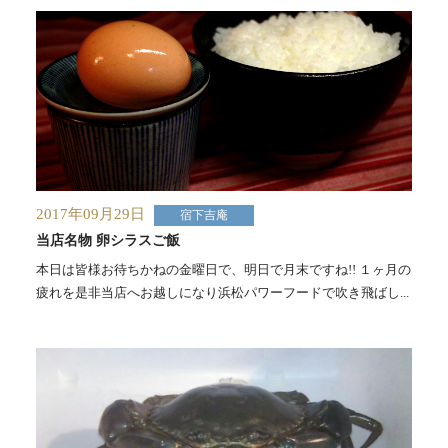
2017年09月29日
宿下吉庵
当店名物 卵シラスご飯
本日は皆様お待ちかねの金曜日で、明日で月末ですね!! １ヶ月の
疲れを是非当店へお越しになり浜松パワーフードで吹き飛ばし...