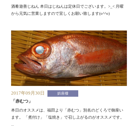
酒肴遊善じねん 本日はじねんは定休日でございます。>_< 月曜
から元気に営業しますので宜しくお願い致します(o^^o)
2017年09月30日
娯座樓
「赤むつ」
本日のオススメは、福田より「赤むつ」別名のどくろで御座い
ます。 「煮付け」「塩焼き」で召し上がるのがオススメです。
...