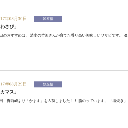
017年08月30日
娯座樓
「わさび」
日のおすすめは、 清水の竹沢さんが育てた香り高い美味しいワサビです。 
..
017年08月29日
娯座樓
「カマス」
日、御前崎より「かます」を入荷しました！！ 脂のっています。 「塩焼き」、