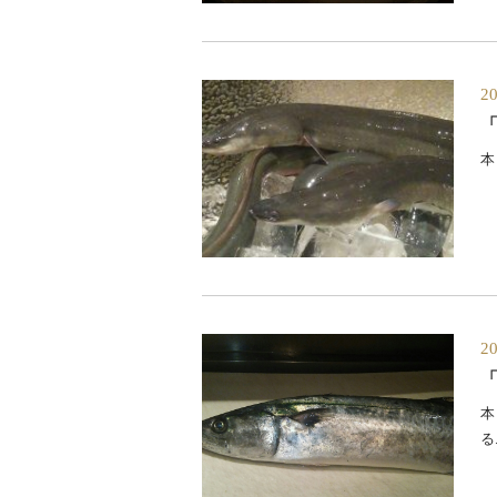
2
本
2
本
る.