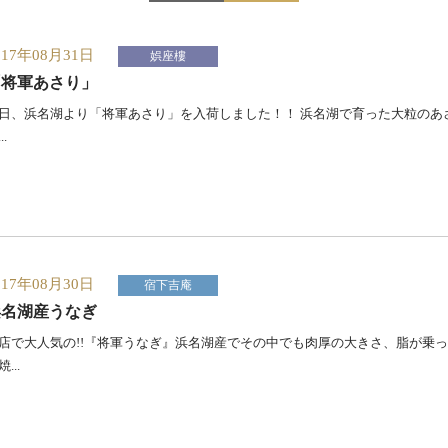
017年08月31日
娯座樓
「将軍あさり」
日、浜名湖より「将軍あさり」を入荷しました！！ 浜名湖で育った大粒のあ
..
017年08月30日
宿下吉庵
浜名湖産うなぎ
店で大人気の!!『将軍うなぎ』浜名湖産でその中でも肉厚の大きさ、脂が乗
...