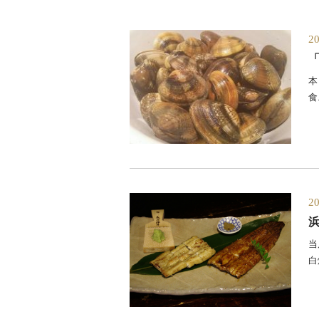
2
本
食.
2
当
白焼