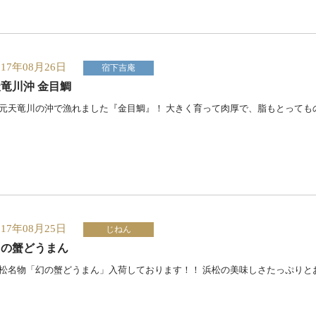
017年08月26日
宿下吉庵
竜川沖 金目鯛
元天竜川の沖で漁れました『金目鯛』！ 大きく育って肉厚で、脂もとっても
017年08月25日
じねん
幻の蟹どうまん
松名物「幻の蟹どうまん」入荷しております！！ 浜松の美味しさたっぷりと