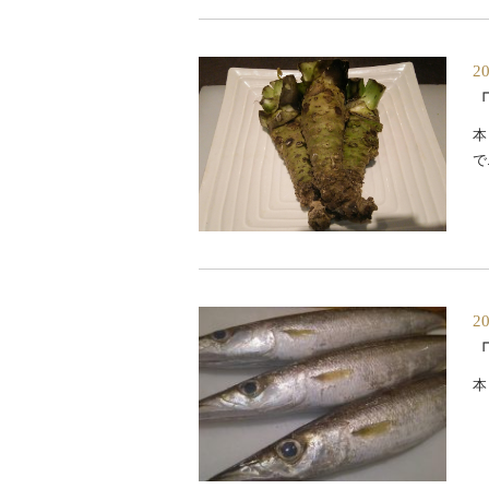
2
本
で.
2
本