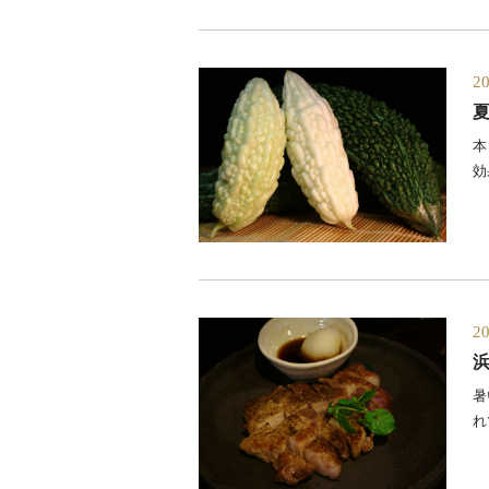
2
本
効果
2
暑
れて