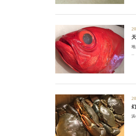
2
天
地
...
2
浜