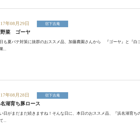
017年08月29日
宿下吉庵
夏野菜 ゴーヤ
日も夏バテ対策に抜群のおススメ品、加藤農園さんから 『ゴーヤ』と『白
...
017年08月28日
宿下吉庵
浜名湖育ち豚ロース
い日がまだまだ続きますね！そんな日に、本日のおススメ品、『浜名湖育ち
...