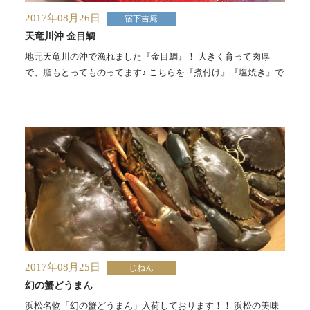
2017年08月26日
宿下吉庵
天竜川沖 金目鯛
地元天竜川の沖で漁れました『金目鯛』！ 大きく育って肉厚
で、脂もとってものってます♪ こちらを『煮付け』『塩焼き』で
...
2017年08月25日
じねん
幻の蟹どうまん
浜松名物「幻の蟹どうまん」入荷しております！！ 浜松の美味