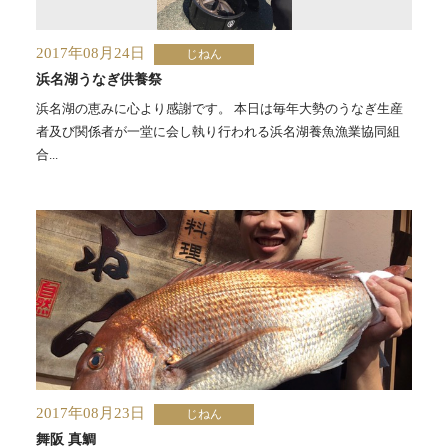
2017年08月24日
じねん
浜名湖うなぎ供養祭
浜名湖の恵みに心より感謝です。 本日は毎年大勢のうなぎ生産
者及び関係者が一堂に会し執り行われる浜名湖養魚漁業協同組
合...
2017年08月23日
じねん
舞阪 真鯛