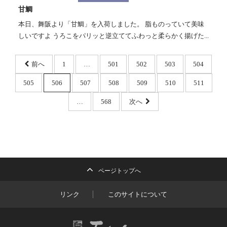
甘鯛
本日、舞阪より「甘鯛」を入荷しました。 脂ものっていて美味
しいですよ うろこをパリッと逆立ててふわっと柔らかく揚げた...
前へ
1
…
501
502
503
504
505
506
507
508
509
510
511
…
568
次へ
ページトップへ
リンク
このサイトについて