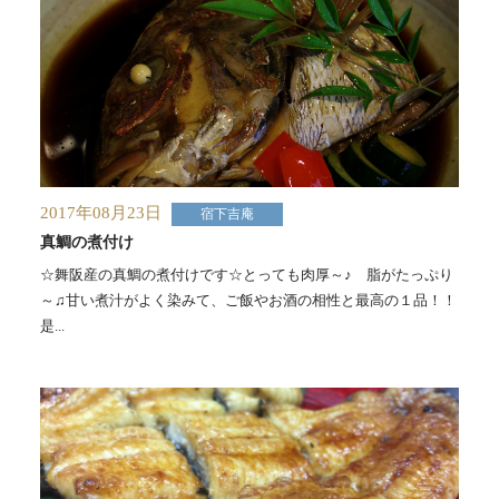
2017年08月23日
宿下吉庵
真鯛の煮付け
☆舞阪産の真鯛の煮付けです☆とっても肉厚～♪ 脂がたっぷり
～♫甘い煮汁がよく染みて、ご飯やお酒の相性と最高の１品！！
是...