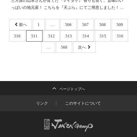
三方原の山本さんが育てた『マイタケ』 香りも良く、旨味のい
っぱいの地元産！ こちらを『天ぷら』にてご用意しました！ ...
前へ
1
…
506
507
508
509
510
511
512
513
514
515
516
…
568
次へ
ページトップへ
リンク
このサイトについて