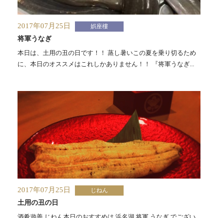
2017年07月25日
娯座樓
将軍うなぎ
本日は、土用の丑の日です！！ 蒸し暑いこの夏を乗り切るため
に、本日のオススメはこれしかありません！！ 『将軍うなぎ...
2017年07月25日
じねん
土用の丑の日
酒肴遊善 じねん本日のおすすめは 浜名湖 将軍 うなぎ でござい