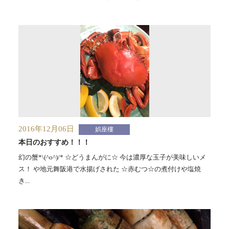
2016年12月06日
娯座樓
本日のおすすめ！！！
幻の蟹*\(^o^)/* ☆どうまんがに☆ 今は濃厚な玉子が美味しいメ
ス！ や地元舞阪港で水揚げされた ☆赤むつ☆の煮付けや塩焼
き...