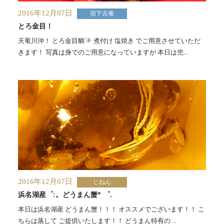
2016年12月07日
宿下吉庵
とろ金目！
天竜川沖！ とろ金目鯛
煮付け 塩焼き でご用意させていただ
きます！ 写真は身でのご用意になっていますが 本日は兜...
2016年12月07日
じねん
浜名湖産゜:。どうまん蟹* ゜.
本日は浜名湖産 どうまん蟹！！！ オススメでございます！！ こ
ちらは蒸して ご提供いたします！！ どうまん特有の ...