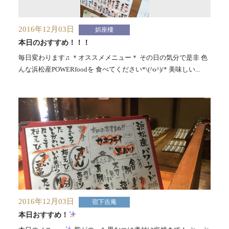
2016年12月03日
娯座樓
本日のおすすめ！！！
毎日変わります♫ ＊オススメメニュー＊ その日の気分で是非 色
んな浜松産POWERfoodを 食べてください*\(^o^)/* 美味しい...
2016年12月03日
宿下吉庵
本日おすすめ！