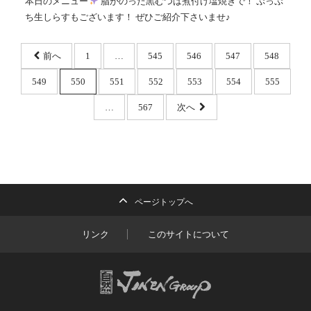
本日のメニュー
脂がのった黒むつは煮付け塩焼きで！ ぷっぷ
ち生しらすもございます！ ぜひご紹介下さいませ♪
前へ
1
…
545
546
547
548
549
550
551
552
553
554
555
…
567
次へ
ページトップへ
リンク
このサイトについて