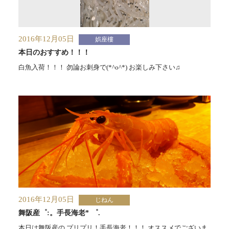
2016年12月05日
娯座樓
本日のおすすめ！！！
白魚入荷！！！ 勿論お刺身で(*^o^*) お楽しみ下さい♫
2016年12月05日
じねん
舞阪産゜:。手長海老* ゜.
本日は舞阪産の プリプリ！手長海老！！！ オススメでございま