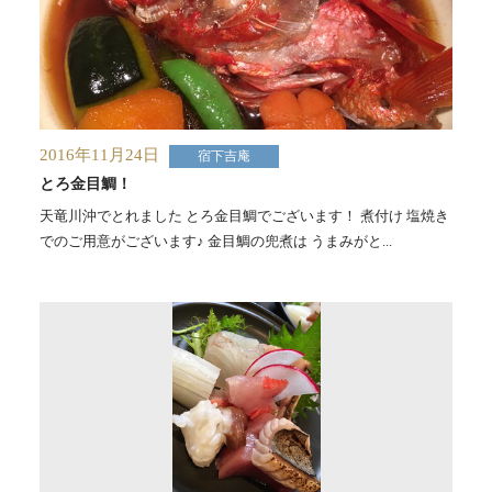
2016年11月24日
宿下吉庵
とろ金目鯛！
天竜川沖でとれました とろ金目鯛でございます！ 煮付け 塩焼き
でのご用意がございます♪ 金目鯛の兜煮は うまみがと...