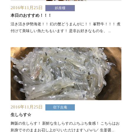
2016年11月25日
娯座樓
本日のおすすめ！！！
活き活き伊勢海老！！ 幻の蟹どうまんがに！！ 峯野牛！！！ 煮
付けて美味しい魚たちもいます！ 是非お好きなものを、 ...
2016年11月25日
宿下吉庵
生しらす☆
舞阪の生しらす！ 新鮮な生しらすのぷちぷち食感！ こちらはお
刺身でそのままお召し上がりいただけます＼(^o^)／ 生姜醤...