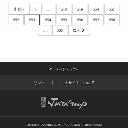
前へ
1
…
548
549
550
551
552
553
554
555
556
557
558
…
568
次へ
ページトップへ
リンク
このサイトについて
Copyright© DOLPHIN KID'S PRODUCTION All rights reserved.