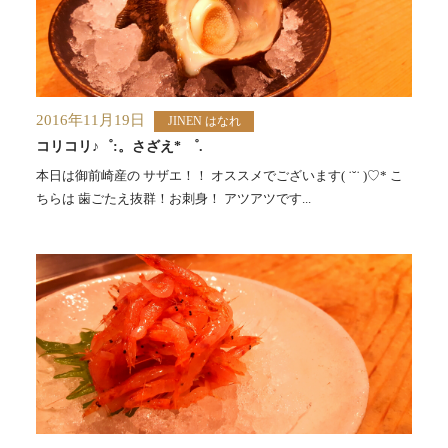
2016年11月19日
JINEN はなれ
コリコリ♪゜:。さざえ* ゜.
本日は御前崎産の サザエ！！ オススメでございます( ˙˘˙ )♡* こ
ちらは 歯ごたえ抜群！お刺身！ アツアツです...