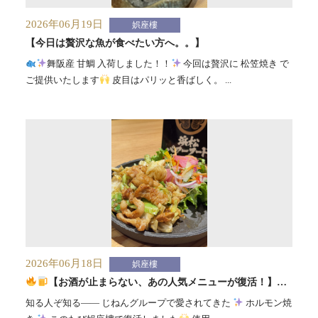
2026年06月19日
娯座樓
【今日は贅沢な魚が食べたい方へ。。】
舞阪産 甘鯛 入荷しました！！
今回は贅沢に 松笠焼き で
ご提供いたします
皮目はパリッと香ばしく。 ...
2026年06月18日
娯座樓
【お酒が止まらない、あの人気メニューが復活！】
知る人ぞ知る—— じねんグループで愛されてきた
ホルモン焼