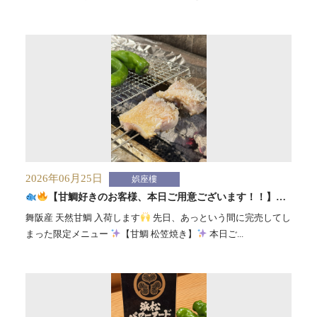
2026年06月25日
娯座樓
【甘鯛好きのお客様、本日ご用意ございます！！】
舞阪産 天然甘鯛 入荷します
先日、あっという間に完売してし
まった限定メニュー
【甘鯛 松笠焼き】
本日ご...