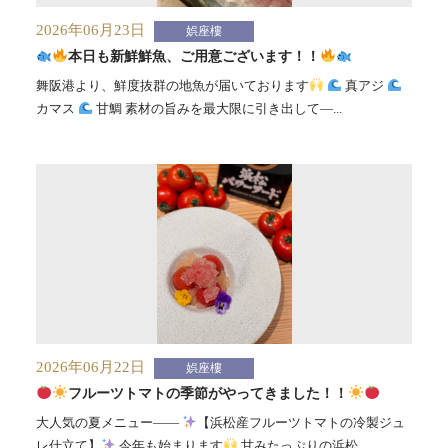
2026年06月23日
娯座樓
本日も新鮮鮮魚、ご用意ございます！！
舞阪港より、鮮度抜群の地魚が届いております
真アジ
カマス
甘鯛 素材の旨みを最大限に引き出して—...
2026年06月22日
娯座樓
フルーツトマトの季節がやってきました！！
大人気の夏メニュー——
【浜松産フルーツトマトの冷製ジュ
レ仕立て】
今年も始まります
甘みたっぷりの浜松...