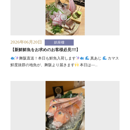
2026年06月20日
娯座樓
【新鮮鮮魚をお求めのお客様必見‼︎‼︎】
舞阪直送！本日も鮮魚入荷します
真あじ
カマス
鮮度抜群の地魚が、舞阪より届きます
本日は—...