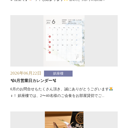
2026年06月22日
娯座樓
🫧6月営業日カレンダー🫧
6月のお問合せもたくさん頂き、誠にありがとうございます
‍♀️！ 娯座樓では、2〜40名様のご会食をお部屋貸切でご...