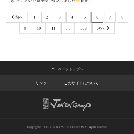
き
このたび娯座樓で復活しました
使用...
前へ
1
2
3
4
5
6
7
8
9
10
11
…
568
次へ
ページトップへ
リンク
このサイトについて
Copyright© DOLPHIN KID'S PRODUCTION All rights reserved.