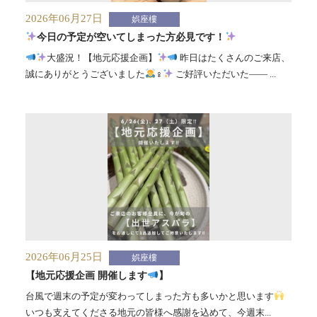
2026年06月27日
娯座樓
今日の予定が空いてしまった方必見です！
大盛況！【地元応援企画】
昨日はたくさんのご来店、
誠にありがとうございました
‍♀️
ご好評いただいた—— ...
2026年06月25日
娯座樓
【地元応援企画 開催します
】
台風で週末の予定が変わってしまった方も多いかと思います
いつも支えてくださる地元の皆様へ感謝を込めて、今週末...